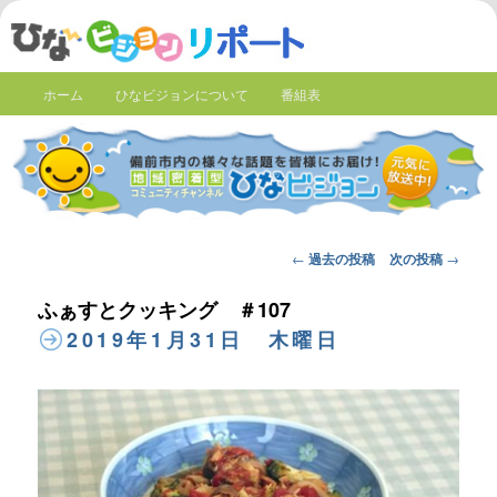
ホーム
ひなビジョンについて
番組表
Post
←
過去の投稿
次の投稿
→
navigation
ふぁすとクッキング ＃107
2019年1月31日 木曜日