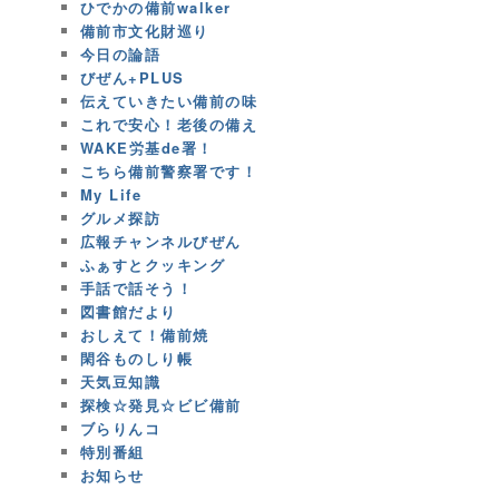
ひでかの備前walker
備前市文化財巡り
今日の論語
びぜん+PLUS
伝えていきたい備前の味
これで安心！老後の備え
WAKE労基de署！
こちら備前警察署です！
My Life
グルメ探訪
広報チャンネルびぜん
ふぁすとクッキング
手話で話そう！
図書館だより
おしえて！備前焼
閑谷ものしり帳
天気豆知識
探検☆発見☆ビビ備前
ブらりんコ
特別番組
お知らせ