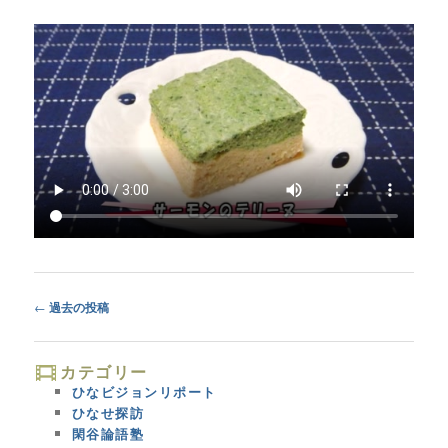
Post
←
過去の投稿
navigation
カテゴリー
ひなビジョンリポート
ひなせ探訪
閑谷論語塾