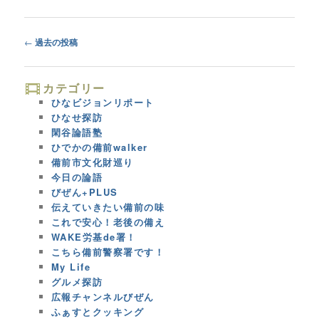
Post
←
過去の投稿
navigation
カテゴリー
ひなビジョンリポート
ひなせ探訪
閑谷論語塾
ひでかの備前walker
備前市文化財巡り
今日の論語
びぜん+PLUS
伝えていきたい備前の味
これで安心！老後の備え
WAKE労基de署！
こちら備前警察署です！
My Life
グルメ探訪
広報チャンネルびぜん
ふぁすとクッキング