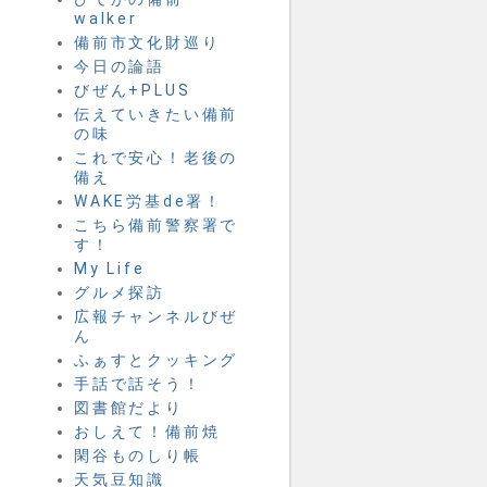
walker
備前市文化財巡り
今日の論語
びぜん+PLUS
伝えていきたい備前
の味
これで安心！老後の
備え
WAKE労基de署！
こちら備前警察署で
す！
My Life
グルメ探訪
広報チャンネルびぜ
ん
ふぁすとクッキング
手話で話そう！
図書館だより
おしえて！備前焼
閑谷ものしり帳
天気豆知識