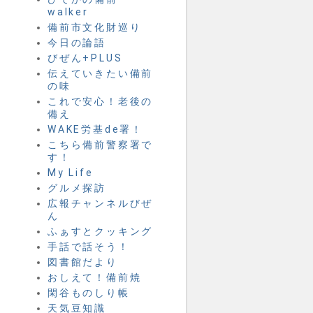
walker
備前市文化財巡り
今日の論語
びぜん+PLUS
伝えていきたい備前
の味
これで安心！老後の
備え
WAKE労基de署！
こちら備前警察署で
す！
My Life
グルメ探訪
広報チャンネルびぜ
ん
ふぁすとクッキング
手話で話そう！
図書館だより
おしえて！備前焼
閑谷ものしり帳
天気豆知識