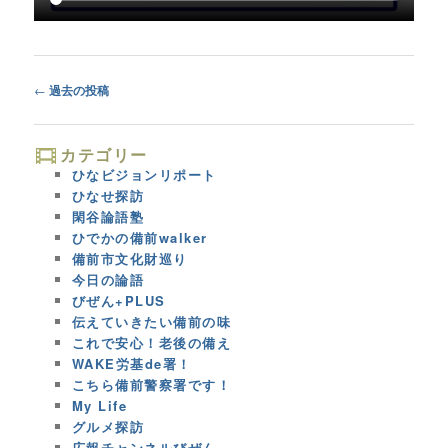
Post
←
過去の投稿
navigation
カテゴリー
ひなビジョンリポート
ひなせ探訪
閑谷論語塾
ひでかの備前walker
備前市文化財巡り
今日の論語
びぜん+PLUS
伝えていきたい備前の味
これで安心！老後の備え
WAKE労基de署！
こちら備前警察署です！
My Life
グルメ探訪
広報チャンネルびぜん