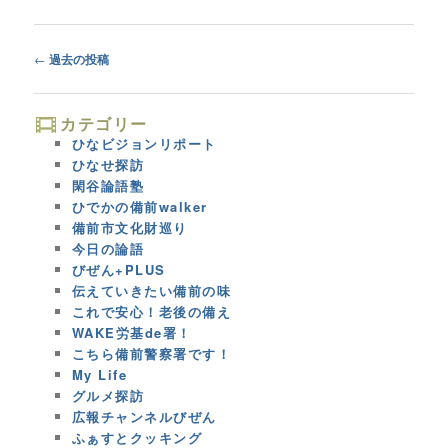
Post
←
過去の投稿
navigation
カテゴリー
ひなビジョンリポート
ひなせ探訪
閑谷論語塾
ひでかの備前walker
備前市文化財巡り
今日の論語
びぜん+PLUS
伝えていきたい備前の味
これで安心！老後の備え
WAKE労基de署！
こちら備前警察署です！
My Life
グルメ探訪
広報チャンネルびぜん
ふぁすとクッキング