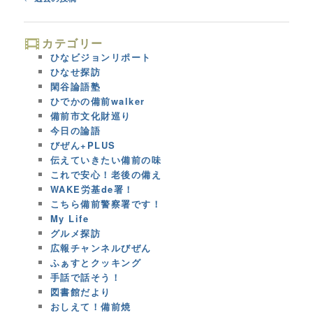
navigation
カテゴリー
ひなビジョンリポート
ひなせ探訪
閑谷論語塾
ひでかの備前walker
備前市文化財巡り
今日の論語
びぜん+PLUS
伝えていきたい備前の味
これで安心！老後の備え
WAKE労基de署！
こちら備前警察署です！
My Life
グルメ探訪
広報チャンネルびぜん
ふぁすとクッキング
手話で話そう！
図書館だより
おしえて！備前焼