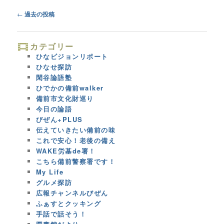
Post
←
過去の投稿
navigation
カテゴリー
ひなビジョンリポート
ひなせ探訪
閑谷論語塾
ひでかの備前walker
備前市文化財巡り
今日の論語
びぜん+PLUS
伝えていきたい備前の味
これで安心！老後の備え
WAKE労基de署！
こちら備前警察署です！
My Life
グルメ探訪
広報チャンネルびぜん
ふぁすとクッキング
手話で話そう！