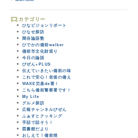
navigation
カテゴリー
ひなビジョンリポート
ひなせ探訪
閑谷論語塾
ひでかの備前walker
備前市文化財巡り
今日の論語
びぜん+PLUS
伝えていきたい備前の味
これで安心！老後の備え
WAKE労基de署！
こちら備前警察署です！
My Life
グルメ探訪
広報チャンネルびぜん
ふぁすとクッキング
手話で話そう！
図書館だより
おしえて！備前焼