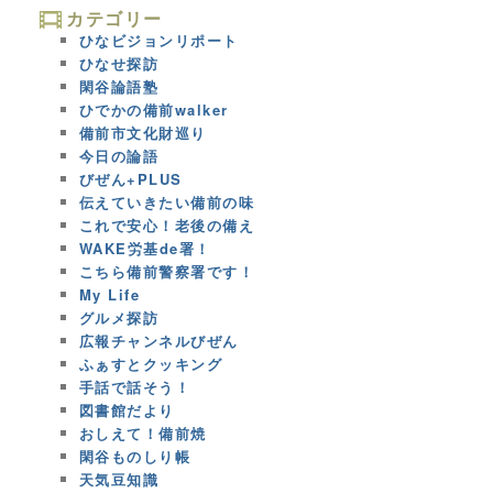
カテゴリー
ひなビジョンリポート
ひなせ探訪
閑谷論語塾
ひでかの備前walker
備前市文化財巡り
今日の論語
びぜん+PLUS
伝えていきたい備前の味
これで安心！老後の備え
WAKE労基de署！
こちら備前警察署です！
My Life
グルメ探訪
広報チャンネルびぜん
ふぁすとクッキング
手話で話そう！
図書館だより
おしえて！備前焼
閑谷ものしり帳
天気豆知識