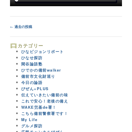
Post
←
過去の投稿
navigation
カテゴリー
ひなビジョンリポート
ひなせ探訪
閑谷論語塾
ひでかの備前walker
備前市文化財巡り
今日の論語
びぜん+PLUS
伝えていきたい備前の味
これで安心！老後の備え
WAKE労基de署！
こちら備前警察署です！
My Life
グルメ探訪
広報チャンネルびぜん