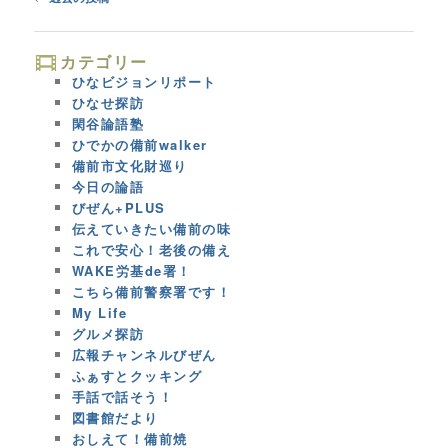
navigation
カテゴリー
ひなビジョンリポート
ひなせ探訪
閑谷論語塾
ひでかの備前walker
備前市文化財巡り
今日の論語
びぜん+PLUS
伝えていきたい備前の味
これで安心！老後の備え
WAKE労基de署！
こちら備前警察署です！
My Life
グルメ探訪
広報チャンネルびぜん
ふぁすとクッキング
手話で話そう！
図書館だより
おしえて！備前焼