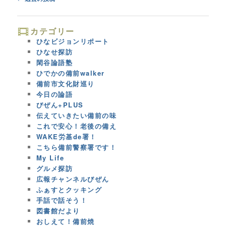
navigation
カテゴリー
ひなビジョンリポート
ひなせ探訪
閑谷論語塾
ひでかの備前walker
備前市文化財巡り
今日の論語
びぜん+PLUS
伝えていきたい備前の味
これで安心！老後の備え
WAKE労基de署！
こちら備前警察署です！
My Life
グルメ探訪
広報チャンネルびぜん
ふぁすとクッキング
手話で話そう！
図書館だより
おしえて！備前焼