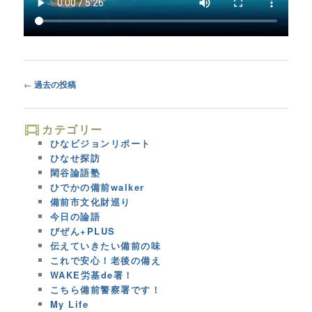
Post
←
過去の投稿
navigation
カテゴリー
ひなビジョンリポート
ひなせ探訪
閑谷論語塾
ひでかの備前walker
備前市文化財巡り
今日の論語
びぜん+PLUS
伝えていきたい備前の味
これで安心！老後の備え
WAKE労基de署！
こちら備前警察署です！
My Life