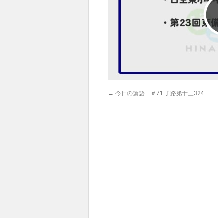
←
今日の論語 ＃71 子路第十三324