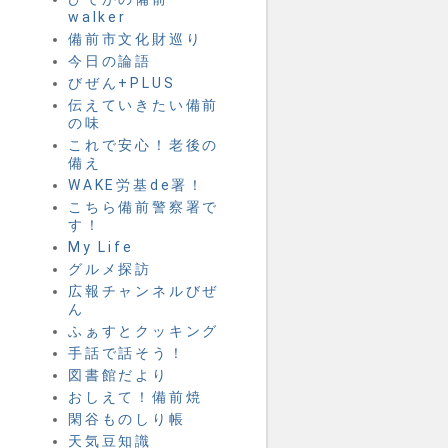
walker
備前市文化財巡り
今日の論語
びぜん+PLUS
伝えていきたい備前
の味
これで安心！老後の
備え
WAKE労基de署！
こちら備前警察署で
す！
My Life
グルメ探訪
広報チャンネルびぜ
ん
ふぁすとクッキング
手話で話そう！
図書館だより
おしえて！備前焼
閑谷ものしり帳
天気豆知識