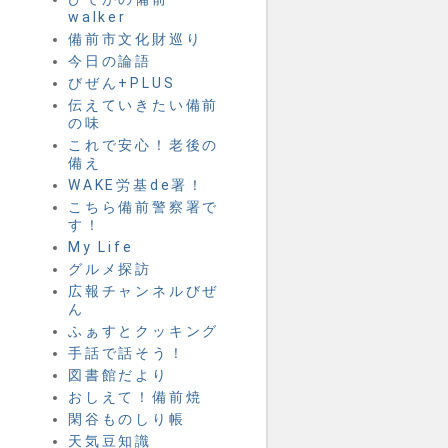
walker
備前市文化財巡り
今日の論語
びぜん+PLUS
伝えていきたい備前
の味
これで安心！老後の
備え
WAKE労基de署！
こちら備前警察署で
す！
My Life
グルメ探訪
広報チャンネルびぜ
ん
ふぁすとクッキング
手話で話そう！
図書館だより
おしえて！備前焼
閑谷ものしり帳
天気豆知識