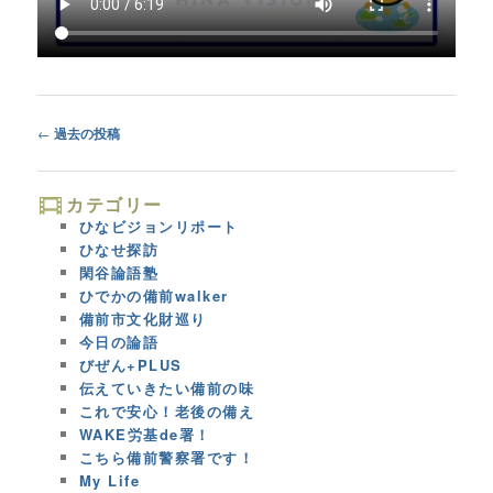
Post
←
過去の投稿
navigation
カテゴリー
ひなビジョンリポート
ひなせ探訪
閑谷論語塾
ひでかの備前walker
備前市文化財巡り
今日の論語
びぜん+PLUS
伝えていきたい備前の味
これで安心！老後の備え
WAKE労基de署！
こちら備前警察署です！
My Life