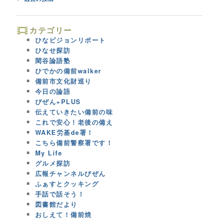
navigation
カテゴリー
ひなビジョンリポート
ひなせ探訪
閑谷論語塾
ひでかの備前walker
備前市文化財巡り
今日の論語
びぜん+PLUS
伝えていきたい備前の味
これで安心！老後の備え
WAKE労基de署！
こちら備前警察署です！
My Life
グルメ探訪
広報チャンネルびぜん
ふぁすとクッキング
手話で話そう！
図書館だより
おしえて！備前焼