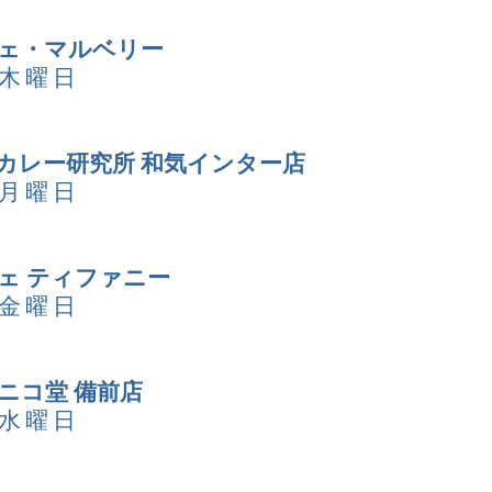
フェ・マルベリー
 木曜日
沢カレー研究所 和気インター店
 月曜日
フェ ティファニー
 金曜日
ニコ堂 備前店
 水曜日