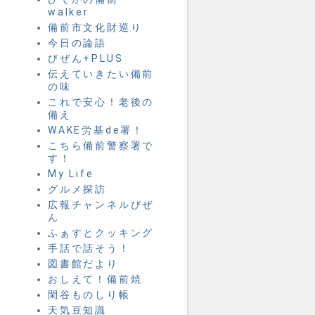
walker
備前市文化財巡り
今日の論語
びぜん+PLUS
伝えていきたい備前
の味
これで安心！老後の
備え
WAKE労基de署！
こちら備前警察署で
す！
My Life
グルメ探訪
広報チャンネルびぜ
ん
ふぁすとクッキング
手話で話そう！
図書館だより
おしえて！備前焼
閑谷ものしり帳
天気豆知識