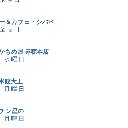
レー＆カフェ・シバベ
 金曜日
祖かもめ屋 赤穂本店
日 水曜日
東水餃大王
日 月曜日
ッチン星の
日 月曜日