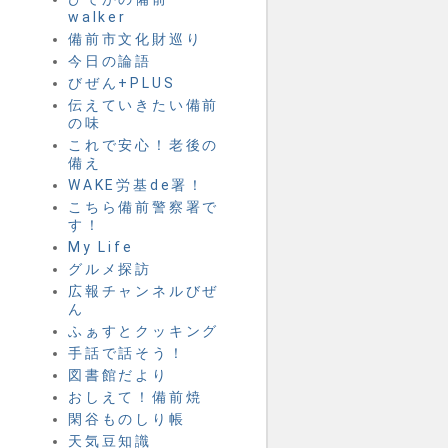
walker
備前市文化財巡り
今日の論語
びぜん+PLUS
伝えていきたい備前
の味
これで安心！老後の
備え
WAKE労基de署！
こちら備前警察署で
す！
My Life
グルメ探訪
広報チャンネルびぜ
ん
ふぁすとクッキング
手話で話そう！
図書館だより
おしえて！備前焼
閑谷ものしり帳
天気豆知識