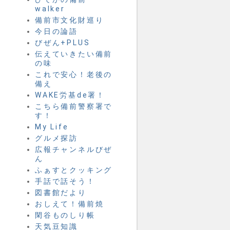
walker
備前市文化財巡り
今日の論語
びぜん+PLUS
伝えていきたい備前
の味
これで安心！老後の
備え
WAKE労基de署！
こちら備前警察署で
す！
My Life
グルメ探訪
広報チャンネルびぜ
ん
ふぁすとクッキング
手話で話そう！
図書館だより
おしえて！備前焼
閑谷ものしり帳
天気豆知識