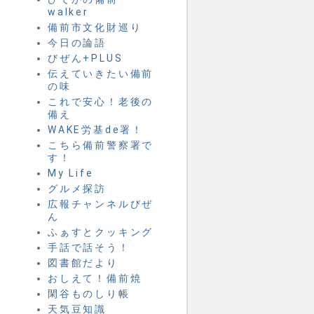
walker
備前市文化財巡り
今日の論語
びぜん+PLUS
伝えていきたい備前
の味
これで安心！老後の
備え
WAKE労基de署！
こちら備前警察署で
す！
My Life
グルメ探訪
広報チャンネルびぜ
ん
ふぁすとクッキング
手話で話そう！
図書館だより
おしえて！備前焼
閑谷ものしり帳
天気豆知識