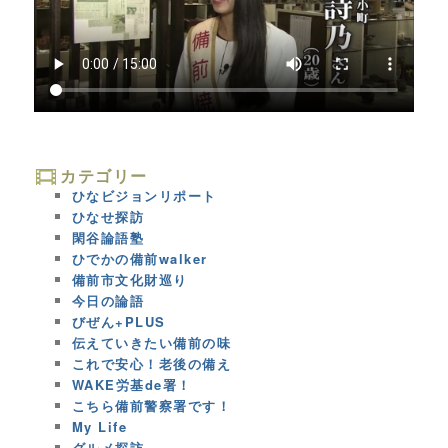
カテゴリー
ひなビジョンリポート
ひなせ探訪
閑谷論語塾
ひでかの備前walker
備前市文化財巡り
今日の論語
びぜん+PLUS
伝えていきたい備前の味
これで安心！老後の備え
WAKE労基de署！
こちら備前警察署です！
My Life
グルメ探訪