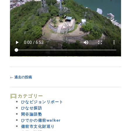
Post
←
過去の投稿
navigation
カテゴリー
ひなビジョンリポート
ひなせ探訪
閑谷論語塾
ひでかの備前walker
備前市文化財巡り