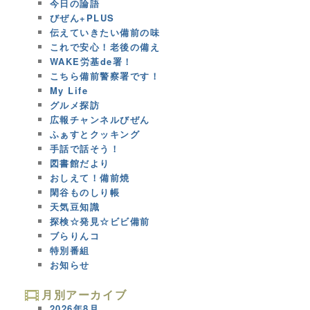
今日の論語
びぜん+PLUS
伝えていきたい備前の味
これで安心！老後の備え
WAKE労基de署！
こちら備前警察署です！
My Life
グルメ探訪
広報チャンネルびぜん
ふぁすとクッキング
手話で話そう！
図書館だより
おしえて！備前焼
閑谷ものしり帳
天気豆知識
探検☆発見☆ビビ備前
ブらりんコ
特別番組
お知らせ
月別アーカイブ
2026年8月