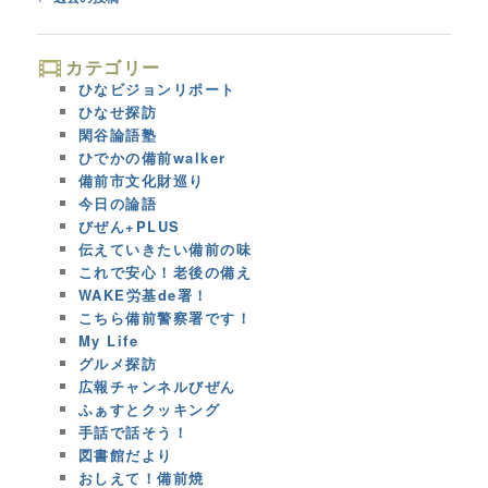
navigation
カテゴリー
ひなビジョンリポート
ひなせ探訪
閑谷論語塾
ひでかの備前walker
備前市文化財巡り
今日の論語
びぜん+PLUS
伝えていきたい備前の味
これで安心！老後の備え
WAKE労基de署！
こちら備前警察署です！
My Life
グルメ探訪
広報チャンネルびぜん
ふぁすとクッキング
手話で話そう！
図書館だより
おしえて！備前焼