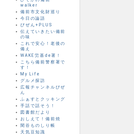
walker
備前市文化財巡り
今日の論語
びぜん+PLUS
伝えていきたい備前
の味
これで安心！老後の
備え
WAKE労基de署！
こちら備前警察署で
す！
My Life
グルメ探訪
広報チャンネルびぜ
ん
ふぁすとクッキング
手話で話そう！
図書館だより
おしえて！備前焼
閑谷ものしり帳
天気豆知識