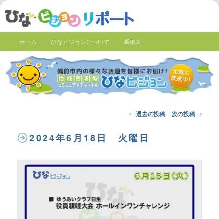
ホーム
ひなビジョンについて
番組表
Post
←
過去の投稿
次の投稿
→
navigation
2024年6月18日 火曜日