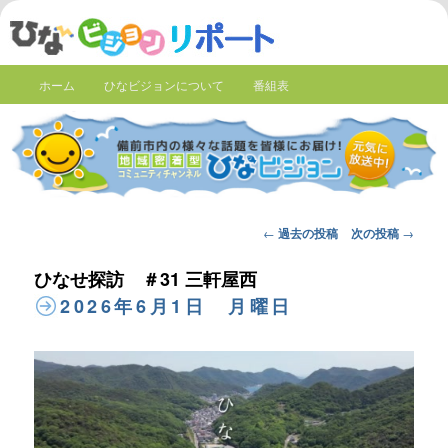
ホーム
ひなビジョンについて
番組表
Post
←
過去の投稿
次の投稿
→
navigation
ひなせ探訪 ＃31 三軒屋西
2026年6月1日 月曜日