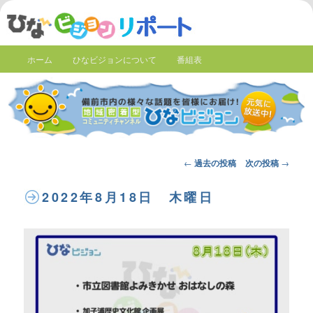
ホーム
ひなビジョンについて
番組表
Post
←
過去の投稿
次の投稿
→
navigation
2022年8月18日 木曜日