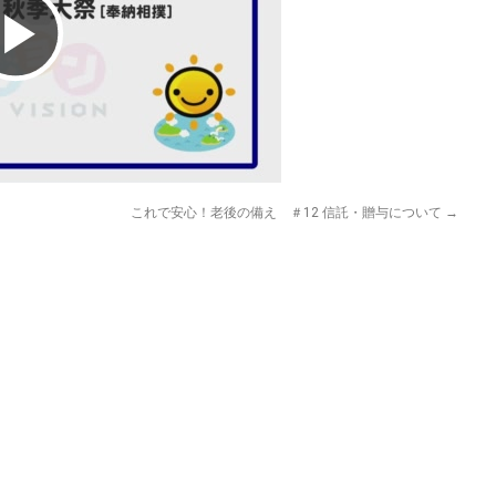
Play
Video
これで安心！老後の備え ＃12 信託・贈与について
→