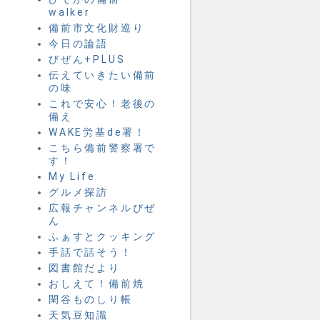
walker
備前市文化財巡り
今日の論語
びぜん+PLUS
伝えていきたい備前
の味
これで安心！老後の
備え
WAKE労基de署！
こちら備前警察署で
す！
My Life
グルメ探訪
広報チャンネルびぜ
ん
ふぁすとクッキング
手話で話そう！
図書館だより
おしえて！備前焼
閑谷ものしり帳
天気豆知識