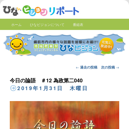
ホーム
ひなビジョンについて
番組表
Post
←
過去の投稿
次の投稿
→
navigation
今日の論語 ＃12 為政第二040
2019年1月31日 木曜日