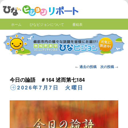
ホーム
ひなビジョンについて
番組表
Post
←
過去の投稿
次の投稿
→
navigation
今日の論語 ＃164 述而第七184
2026年7月7日 火曜日