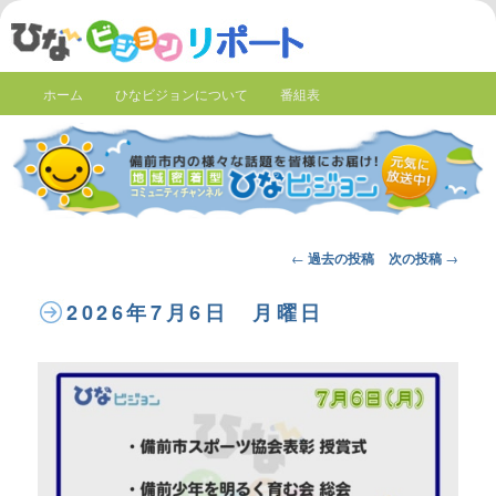
ホーム
ひなビジョンについて
番組表
Post
←
過去の投稿
次の投稿
→
navigation
2026年7月6日 月曜日