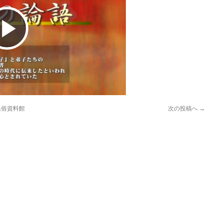
Play
Video
民俗資料館
次の投稿へ
→