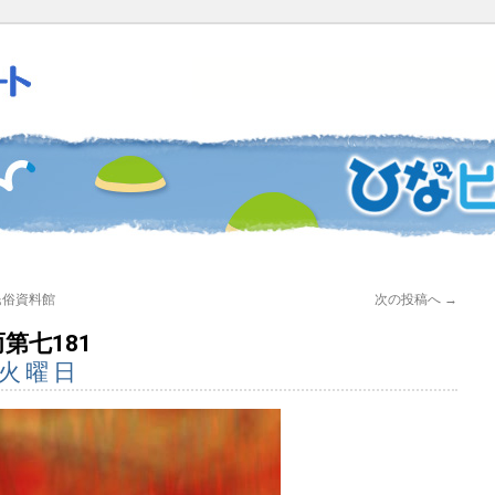
民俗資料館
次の投稿へ
→
第七181
 火曜日