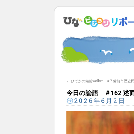
←
ひでかの備前walker ＃7 備前市歴史
今日の論語 ＃162 述而
2026年6月2日