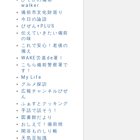
walker
備前市文化財巡り
今日の論語
びぜん+PLUS
伝えていきたい備前
の味
これで安心！老後の
備え
WAKE労基de署！
こちら備前警察署で
す！
My Life
グルメ探訪
広報チャンネルびぜ
ん
ふぁすとクッキング
手話で話そう！
図書館だより
おしえて！備前焼
閑谷ものしり帳
天気豆知識