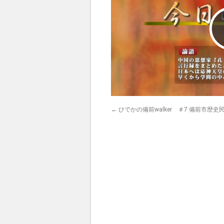
←
ひでかの備前walker ＃7 備前市歴史