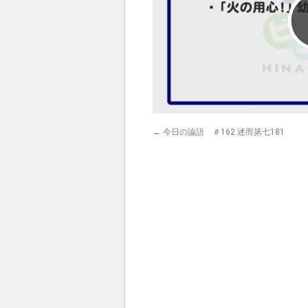
←
今日の論語 ＃162 述而第七181