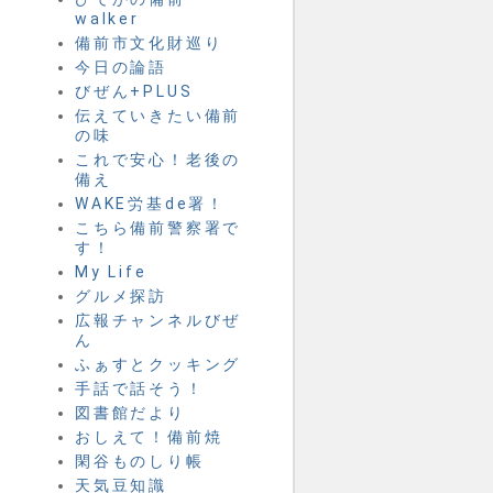
walker
備前市文化財巡り
今日の論語
びぜん+PLUS
伝えていきたい備前
の味
これで安心！老後の
備え
WAKE労基de署！
こちら備前警察署で
す！
My Life
グルメ探訪
広報チャンネルびぜ
ん
ふぁすとクッキング
手話で話そう！
図書館だより
おしえて！備前焼
閑谷ものしり帳
天気豆知識