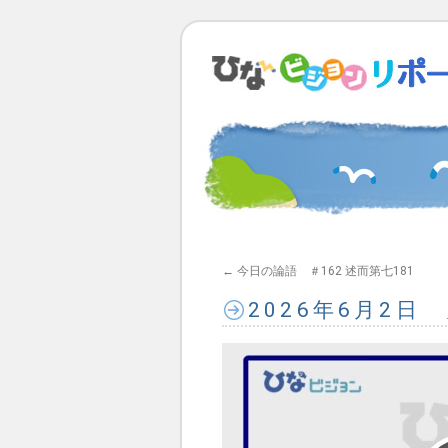
←
今日の論語 ＃162 述而第七181
2026年6月2日