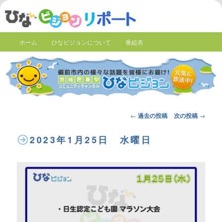
ホーム
ひなビジョンについて
番組表
Post
←
過去の投稿
次の投稿
→
navigation
2023年1月25日 水曜日