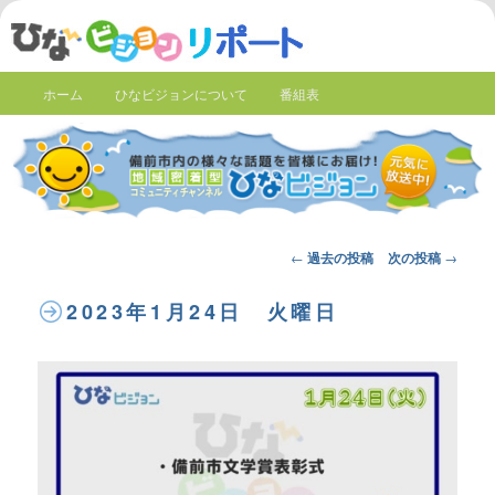
ホーム
ひなビジョンについて
番組表
Post
←
過去の投稿
次の投稿
→
navigation
2023年1月24日 火曜日