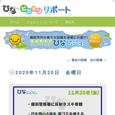
ホーム
ひなビジョンについて
番組表
Post
←
過去の投稿
次の投稿
→
navigation
2020年11月20日 金曜日