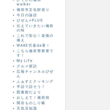
walker
備前市文化財巡り
今日の論語
びぜん+PLUS
伝えていきたい備前
の味
これで安心！老後の
備え
WAKE労基de署！
こちら備前警察署で
す！
My Life
グルメ探訪
広報チャンネルびぜ
ん
ふぁすとクッキング
手話で話そう！
図書館だより
おしえて！備前焼
閑谷ものしり帳
天気豆知識