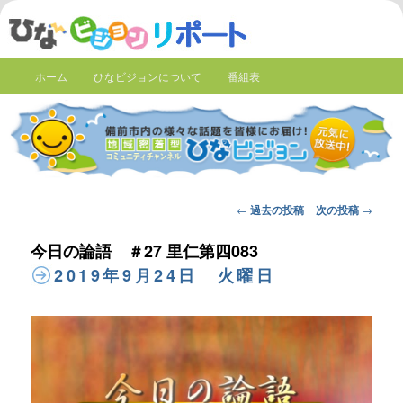
ホーム
ひなビジョンについて
番組表
Post
←
過去の投稿
次の投稿
→
navigation
今日の論語 ＃27 里仁第四083
2019年9月24日 火曜日