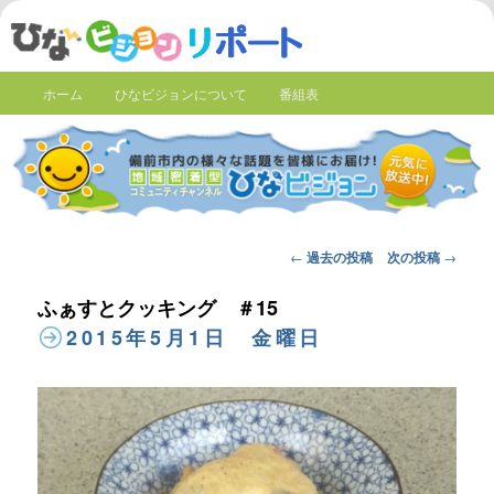
ホーム
ひなビジョンについて
番組表
Post
←
過去の投稿
次の投稿
→
navigation
ふぁすとクッキング ＃15
2015年5月1日 金曜日