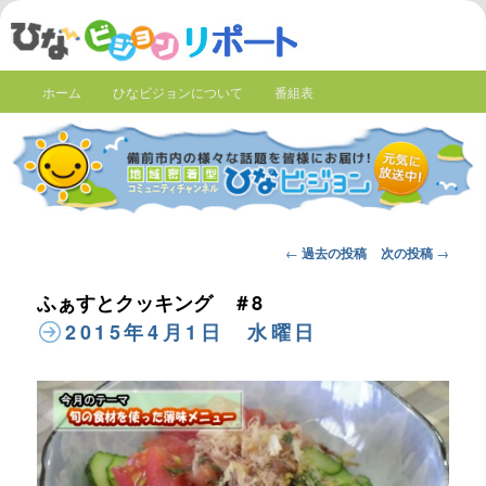
ホーム
ひなビジョンについて
番組表
Post
←
過去の投稿
次の投稿
→
navigation
ふぁすとクッキング ＃8
2015年4月1日 水曜日