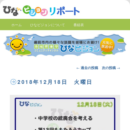
ホーム
ひなビジョンについて
番組表
Post
←
過去の投稿
次の投稿
→
navigation
2018年12月18日 火曜日