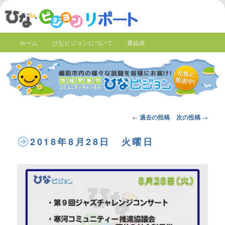
ホーム
ひなビジョンについて
番組表
Post
←
過去の投稿
次の投稿
→
navigation
2018年8月28日 火曜日