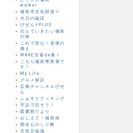
walker
備前市文化財巡り
今日の論語
びぜん+PLUS
伝えていきたい備前
の味
これで安心！老後の
備え
WAKE労基de署！
こちら備前警察署で
す！
My Life
グルメ探訪
広報チャンネルびぜ
ん
ふぁすとクッキング
手話で話そう！
図書館だより
おしえて！備前焼
閑谷ものしり帳
天気豆知識