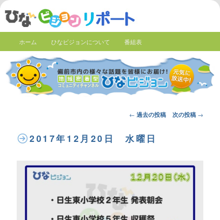
ホーム
ひなビジョンについて
番組表
Post
←
過去の投稿
次の投稿
→
navigation
2017年12月20日 水曜日