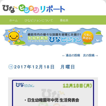
ホーム
ひなビジョンについて
番組表
Post
←
過去の投稿
次の投稿
→
navigation
2017年12月18日 月曜日