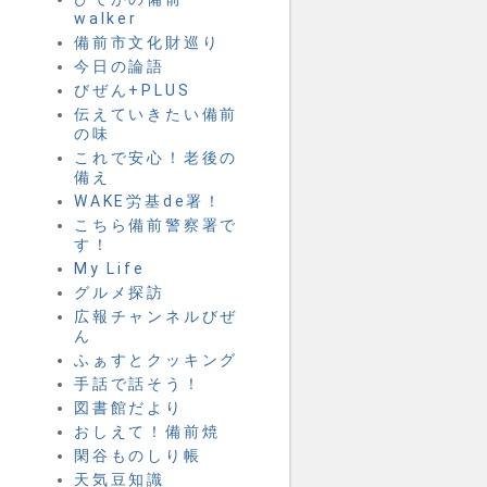
walker
備前市文化財巡り
今日の論語
びぜん+PLUS
伝えていきたい備前
の味
これで安心！老後の
備え
WAKE労基de署！
こちら備前警察署で
す！
My Life
グルメ探訪
広報チャンネルびぜ
ん
ふぁすとクッキング
手話で話そう！
図書館だより
おしえて！備前焼
閑谷ものしり帳
天気豆知識