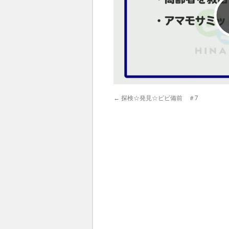
←
探検☆発見☆ビビ備前 ＃7