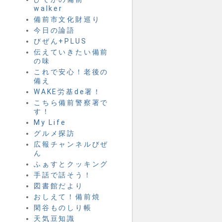
walker
備前市文化財巡り
今日の論語
びぜん+PLUS
伝えていきたい備前
の味
これで安心！老後の
備え
WAKE労基de署！
こちら備前警察署で
す！
My Life
グルメ探訪
広報チャンネルびぜ
ん
ふぁすとクッキング
手話で話そう！
図書館だより
おしえて！備前焼
閑谷ものしり帳
天気豆知識