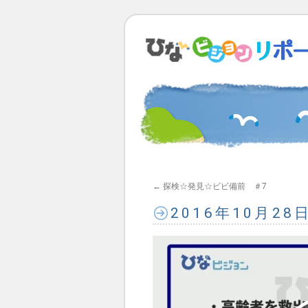
←
探検☆発見☆ビビ備前 ＃7
2016年10月2